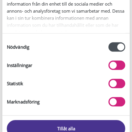
information från din enhet till de sociala medier och
annons- och analysföretag som vi samarbetar med. Dessa
kan i sin tur kombinera informationen med annan
information som du har tillhandahållit eller som de har
samlat in när du har använt deras tjänster.
S
Nödvändig
a
m
t
Inställningar
y
c
k
Statistik
e
s
Marknadsföring
v
a
l
Tillåt alla