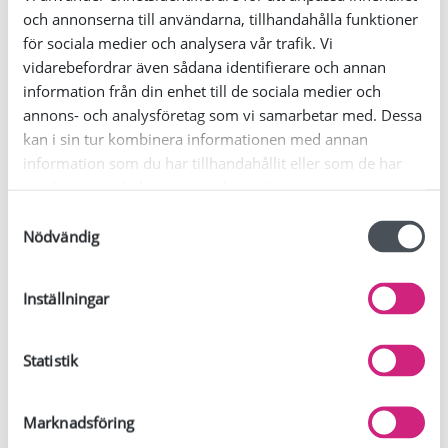
och annonserna till användarna, tillhandahålla funktioner
för sociala medier och analysera vår trafik. Vi
vidarebefordrar även sådana identifierare och annan
information från din enhet till de sociala medier och
annons- och analysföretag som vi samarbetar med. Dessa
VÄGBESKRIVNING
kan i sin tur kombinera informationen med annan
information som du har tillhandahållit eller som de har
samlat in när du har använt deras tjänster.
Kontaktpersoner
S
Nödvändig
a
m
Annika Knutsson
t
Inställningar
y
PROJEKTLEDARE
c
070-322 08 78
k
Statistik
e
yrkesdagen@kronoberg.se
s
Marknadsföring
v