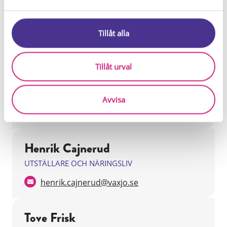
a
Tina Sundberg
l
SKOLOR OCH BESÖKARE
Tillåt alla
tina.sundberg@kronoberg.se
Tillåt urval
Kristin Freij
UTSTÄLLARE OCH NÄRINGSLIV
Avvisa
kristin.freij@kronoberg.se
Henrik Cajnerud
UTSTÄLLARE OCH NÄRINGSLIV
henrik.cajnerud@vaxjo.se
Tove Frisk