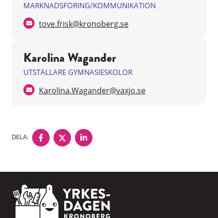
MARKNADSFÖRING/KOMMUNIKATION
tove.frisk@kronoberg.se
Karolina Wagander
UTSTÄLLARE GYMNASIESKOLOR
Karolina.Wagander@vaxjo.se
DELA PÅ FACEBOOK
DELA PÅ TWITTER
DELA PÅ LINKEDIN
DELA: