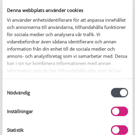
Region Kronoberg
Denna webbplats använder cookies
Skanska
Vi använder enhetsidentifierare för att anpassa innehållet
Stoby måleri
och annonserna till användarna, tillhandahålla funktioner
SOS alarm
för sociala medier och analysera vår trafik. Vi
vidarebefordrar även sådana identifierare och annan
Svenska kyrkan
information från din enhet till de sociala medier och
Team Olmed
annons- och analysföretag som vi samarbetar med. Dessa
TYA
kan i sin tur kombinera informationen med annan
information som du har tillhandahållit eller som de har
VIDA
samlat in när du har använt deras tjänster.
Växjö Energi & Wexnet
S
Nödvändig
Vidingehem
a
m
Volvo
t
Inställningar
Växjöfabriken
y
c
Värends räddningstjänst
k
Statistik