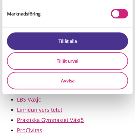
Växjö kommun
e
s
Wexiodisk
Marknadsföring
v
Älmby
a
l
Utbildning:
Tillåt alla
AMB Sweden Tingsryd
Haganässkolan
Tillåt urval
Ingelstadgymnasiet
Katedralskolan
Avvisa
Kungsmadskolan
LBS Växjö
Linnéuniversitetet
Praktiska Gymnasiet Växjö
ProCivitas