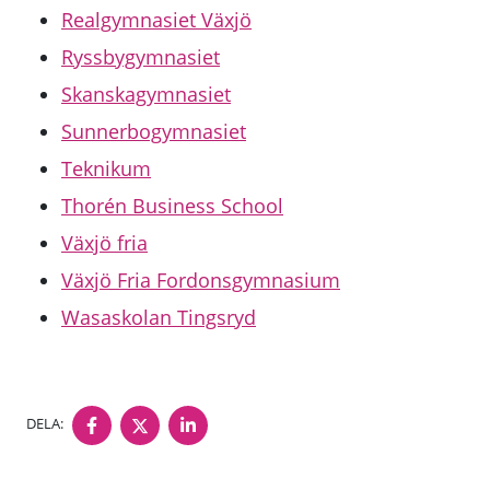
Realgymnasiet Växjö
Ryssbygymnasiet
Skanskagymnasiet
Sunnerbogymnasiet
Teknikum
Thorén Business School
Växjö fria
Växjö Fria Fordonsgymnasium
Wasaskolan Tingsryd
DELA PÅ FACEBOOK
DELA PÅ TWITTER
DELA PÅ LINKEDIN
DELA: